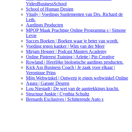
VideoBusinessSchool
School of Human Design
Vitaily | Voedings Suplementen van Drs. Richard de
Leth.
Aardings Producten
MPOP Maak Prachtige Online Programma s | Simone
Levie
Succes Boeken | Boeken waar je beter van wordt.
Voeding tegen kanker | Wim van der Meer
Mirjam Hegger | Podcast Masters Academy
Online Pinterest Training | Arlette | Pin Creative
Rowland | Heerlijke biologische aardings producten.
Kick Ass Business Coach | Je zaak voor elkaar |
Veronique Prins
Mijn Webwinkel | Ontwerp je eigen webwinkel Online
Agara | Garage Deuren
Lou Niestadt | De wet van de aantrekkings kracht.
Structuur Junkie | Cynthia Schultz
Bernards Exclusives | Schitterende Auto s