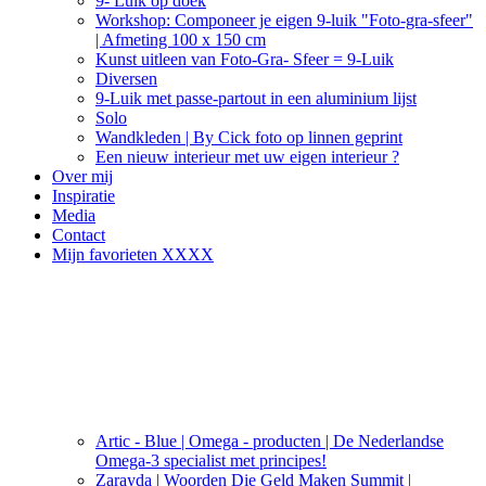
9- Luik op doek
Workshop: Componeer je eigen 9-luik "Foto-gra-sfeer"
| Afmeting 100 x 150 cm
Kunst uitleen van Foto-Gra- Sfeer = 9-Luik
Diversen
9-Luik met passe-partout in een aluminium lijst
Solo
Wandkleden | By Cick foto op linnen geprint
Een nieuw interieur met uw eigen interieur ?
Over mij
Inspiratie
Media
Contact
Mijn favorieten XXXX
Artic - Blue | Omega - producten | De Nederlandse
Omega-3 specialist met principes!
Zarayda | Woorden Die Geld Maken Summit |