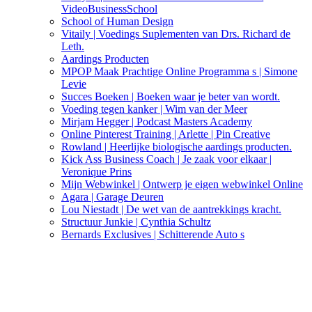
VideoBusinessSchool
School of Human Design
Vitaily | Voedings Suplementen van Drs. Richard de
Leth.
Aardings Producten
MPOP Maak Prachtige Online Programma s | Simone
Levie
Succes Boeken | Boeken waar je beter van wordt.
Voeding tegen kanker | Wim van der Meer
Mirjam Hegger | Podcast Masters Academy
Online Pinterest Training | Arlette | Pin Creative
Rowland | Heerlijke biologische aardings producten.
Kick Ass Business Coach | Je zaak voor elkaar |
Veronique Prins
Mijn Webwinkel | Ontwerp je eigen webwinkel Online
Agara | Garage Deuren
Lou Niestadt | De wet van de aantrekkings kracht.
Structuur Junkie | Cynthia Schultz
Bernards Exclusives | Schitterende Auto s