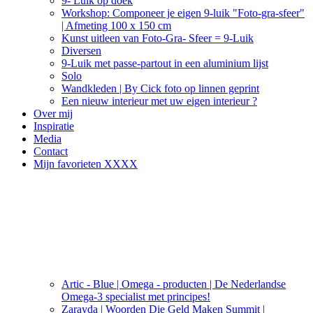
9- Luik op doek
Workshop: Componeer je eigen 9-luik "Foto-gra-sfeer"
| Afmeting 100 x 150 cm
Kunst uitleen van Foto-Gra- Sfeer = 9-Luik
Diversen
9-Luik met passe-partout in een aluminium lijst
Solo
Wandkleden | By Cick foto op linnen geprint
Een nieuw interieur met uw eigen interieur ?
Over mij
Inspiratie
Media
Contact
Mijn favorieten XXXX
Artic - Blue | Omega - producten | De Nederlandse
Omega-3 specialist met principes!
Zarayda | Woorden Die Geld Maken Summit |