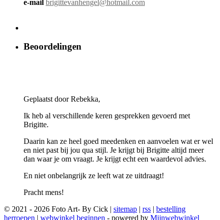
e-mail
brigittevanhengel@hotmail.com
Beoordelingen
Geplaatst door Rebekka,
Ik heb al verschillende keren gesprekken gevoerd met
Brigitte.
Daarin kan ze heel goed meedenken en aanvoelen wat er wel
en niet past bij jou qua stijl. Je krijgt bij Brigitte altijd meer
dan waar je om vraagt. Je krijgt echt een waardevol advies.
En niet onbelangrijk ze leeft wat ze uitdraagt!
Pracht mens!
© 2021 - 2026 Foto Art- By Cick |
sitemap
|
rss
|
bestelling
herroepen
|
webwinkel beginnen
- powered by
Mijnwebwinkel